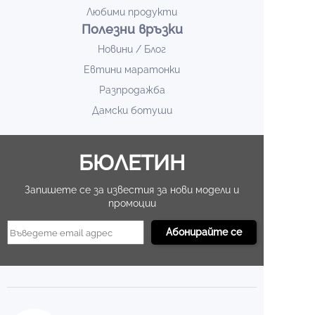
Любими продукти
Полезни връзки
Новини / Блог
Евтини маратонки
Разпродажба
Дамски ботуши
БЮЛЕТИН
Запишете се за известия за нови модели и
промоции