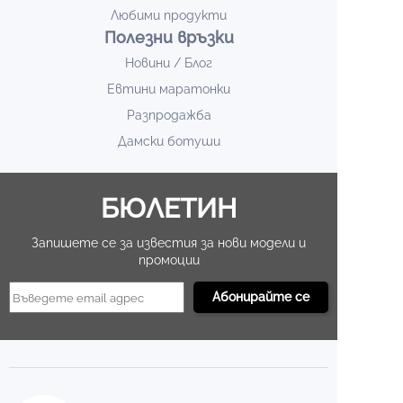
Любими продукти
Полезни връзки
Новини / Блог
Евтини маратонки
Разпродажба
Дамски ботуши
БЮЛЕТИН
Запишете се за известия за нови модели и
промоции