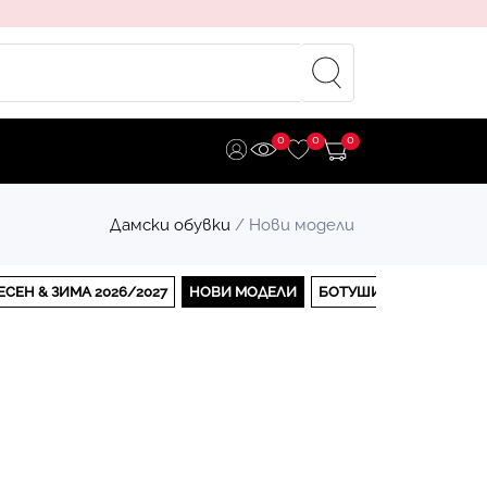
0
0
0
Дамски обувки
/ Нови модели
ЕСЕН & ЗИМА 2026/2027
НОВИ МОДЕЛИ
БОТУШИ
БОТИ
МА