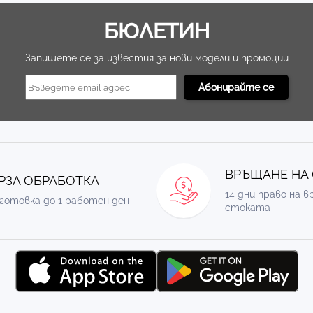
БЮЛЕТИН
Запишете се за известия за нови модели и промоции
ВРЪЩАНЕ НА
РЗА ОБРАБОТКА
14 дни право на 
готовка до 1 работен ден
стоката