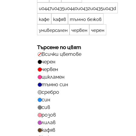
u0447u0435u0440u0432u0435u043d
кафе
кафяв
тъмно бежов
универсален
червен
черен
Търсене по цвят
Всички цветове
черен
червен
цикламен
тъмно син
сребро
син
сив
розов
лилав
кафяв