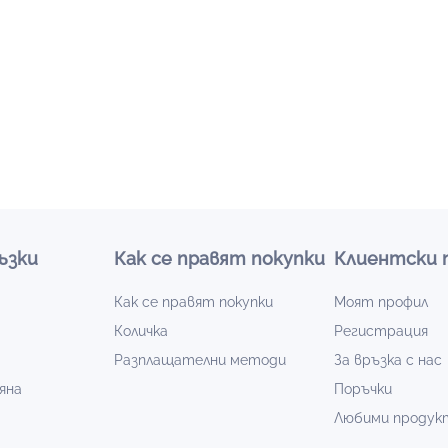
ъзки
Как се правят покупки
Клиентски 
Как се правят покупки
Моят профил
Количка
Регистрация
Разплащателни методи
За връзка с нас
яна
Поръчки
Любими продук