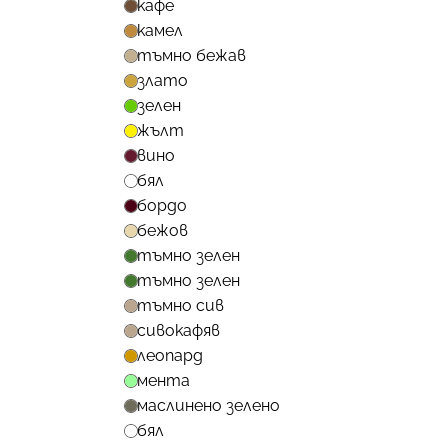
кафе
камел
тъмно бежав
злато
зелен
жълт
вино
бял
бордо
бежов
тъмно зелен
тъмно зелен
тъмно сив
сивокафяв
леопард
мента
маслинено зелено
бял