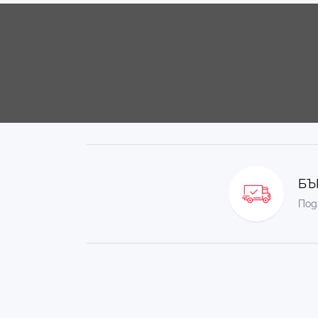
БЪ
Под