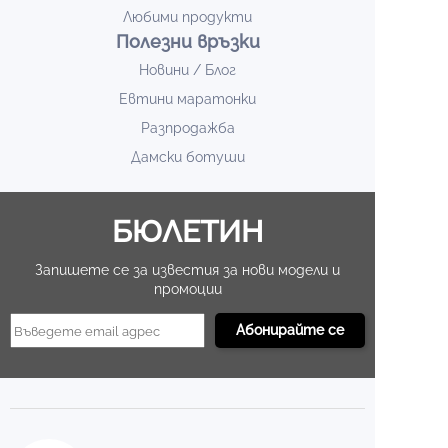
Любими продукти
Полезни връзки
Новини / Блог
Евтини маратонки
Разпродажба
Дамски ботуши
БЮЛЕТИН
Запишете се за известия за нови модели и
промоции