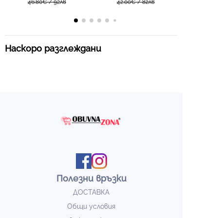
всяка ситуация XW1010 khaki
46.80€ / 92лв
стъпка LX1033 beige
42.00€ / 82лв
Наскоро разглеждани
Полезни връзки
ДОСТАВКА
Общи условия