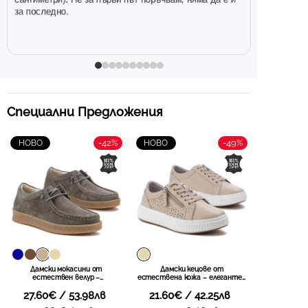
за последно.
Специални Предложения
-42%
-49%
НОВО
НОВО
Дамски мокасини от
Дамски кецове от
естествен велур –
естествена кожа – елегантен
изключителна лекота и
модел с удобен страничен цип,
комфорт, съчетани с модерна
27.60€ / 53.98лв
21.60€ / 42.25лв
стабилна подметка и
визия и стилно излъчване във
изискано усещане при всяка