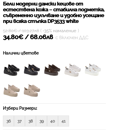
Бели модерни дамски кецове от
естествена кожа – стабилна подметка,
съвременно излъчване и удобно усещане
при всяка стъпка DP3533 white
(
)
52.80€ / 103.27лв
-35% намаление
34.80€ / 68.06лв
с включен ДДС
Налични цветове
Избери Размери:
36
37
38
39
40
41