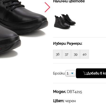
Налични цветове
Избери Размери:
36
37
39
40
Бройки:
Добави в к
Модел:
DBT4215
Цвят:
черен