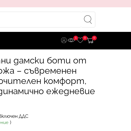
1
0
0
тни дамски боти от
ожа – съвременен
лючителен комфорт,
динамично ежедневие
включен ДДС
)
ение