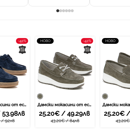
-42%
-42%
НОВО
НОВО
Дамски мокасини от естествен велур – изключителна лекота и комфорт, съчетани с модерна визия и стилно излъчване във всяка ситуация XW1010 blue
Дамски мокасини от естествен велур – практичен модел с удобна форма и приятно усещане при продължително носене XW1034 green
 53.98лв
25.20€ / 49.29лв
25.20€ /
 / 92лв
43.20€ / 84лв
43.20€