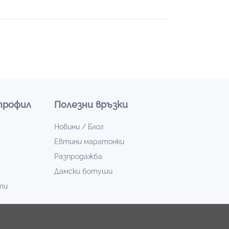
профил
Полезни връзки
Новини / Блог
Евтини маратонки
Разпродажба
Дамски ботуши
ти