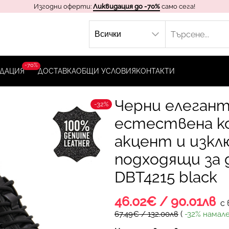
Изгодни оферти:
Ликвидация до -70%
само сега!
-70%
ДАЦИЯ
ДОСТАВКА
ОБЩИ УСЛОВИЯ
KОНТАКТИ
Черни елеган
-32%
естествена к
акцент и изк
подходящи за 
DBT4215 black
46.02€ / 90.01лв
с 
(
67.49€ / 132.00лв
-32% намал