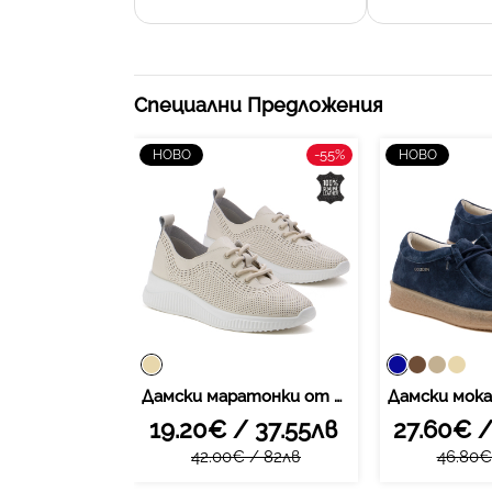
Специални Предложения
-55%
НОВО
НОВО
Дамски маратонки от естествена кожа – ниска платформа с елегантен профил, леки материали и надежден комфорт при дълго носене XF186 beige
19.20€ / 37.55лв
27.60€ /
42.00€ / 82лв
46.80€