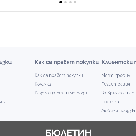
ъзки
Как се правят покупки
Клиентски 
Как се правят покупки
Моят профил
Количка
Регистрация
Разплащателни методи
За връзка с нас
яна
Поръчки
Любими продук
БЮЛЕТИН