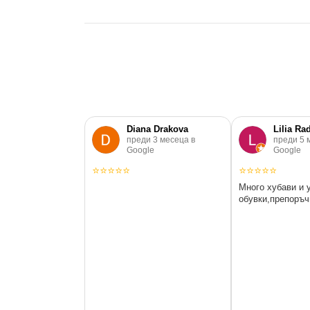
Diana Drakova
Lilia Ra
преди 3 месеца в
преди 5 
Google
Google
⭐
⭐
⭐
⭐
⭐
⭐
⭐
⭐
⭐
⭐
Много хубави и 
обувки,препоръч