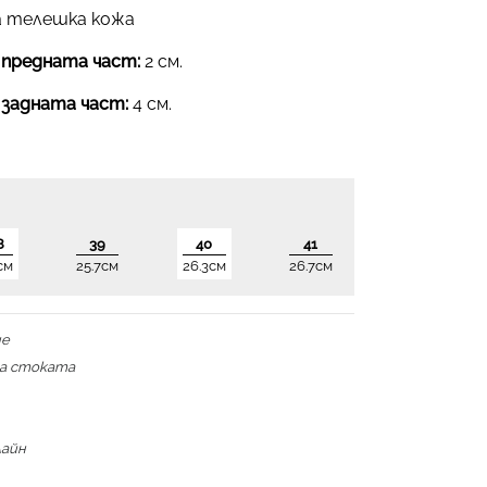
 телешка кожа
 предната част:
2 см.
 задната част:
4 см.
8
39
40
41
см
25.7см
26.3см
26.7см
не
на стоката
лайн