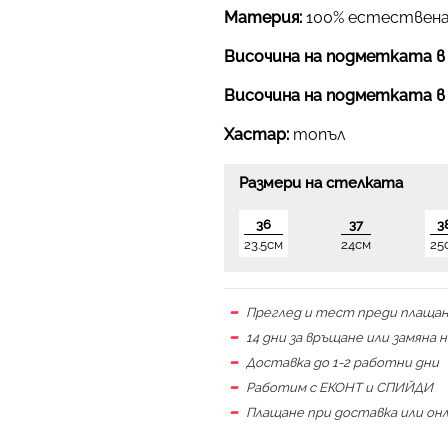
Материя:
100% естествена
Височина на подметката в
Височина на подметката в
Хастар:
топъл
Размери на стелката
36
37
3
23.5см
24см
25
Преглед и тест преди плаща
14 дни за връщане или замяна 
Доставка до 1-2 работни дни
Работим с ЕКОНТ и СПИЙДИ
Плащане при доставка или он