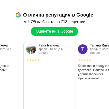
Отлична репутация в Google
⭐
4.7/5
на базата на 713 рецензии
Оценете ни в Google
dkova
Petia Ivanova
Tatiana Rus
месеца в
преди 3 месеца в
преди 2 месе
Google
Google
⭐
⭐
⭐
⭐
⭐
⭐
⭐
⭐
⭐
⭐
удобни
Качествени продукта
вам!!
доставка. Наистина 
удовлетвореност.
Препоръчвам!