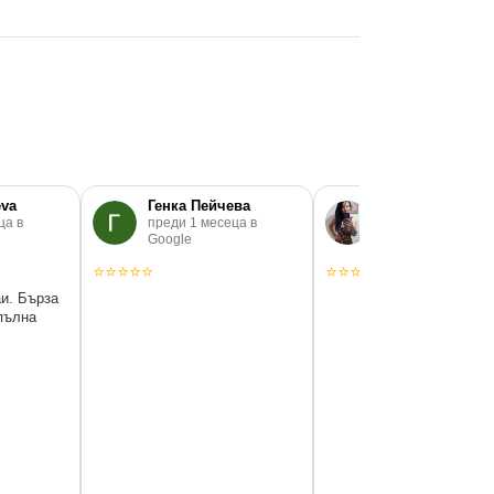
eva
Генка Пейчева
Gergana Kenova
ца в
преди 1 месеца в
преди 4 месеца в
Google
Google
⭐
⭐
⭐
⭐
⭐
⭐
⭐
⭐
⭐
⭐
и. Бърза
пълна