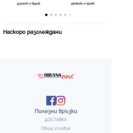
43.20€ / 84лв
green
всяка ситуация XW1010 khaki
46.80€ / 92лв
Наскоро разглеждани
Полезни връзки
ДОСТАВКА
Общи условия