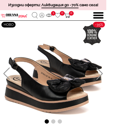
Изгодни оферти:
Ликвидация до -70%
само сега!
1
0
0
-35%
НОВО