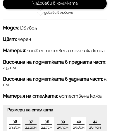
Добави в количката
добави в любими
Модел:
DS7805
Цвят:
черен
Материя:
100% естествена телешка кожа
Височина на подметката в предната част:
2.5 см.
Височина на подметката в задната част:
5
см.
Материя на стелката:
естествена кожа
Размери на стелката
36
37
38
39
40
41
23.8см
24.2см
24.7см
25.3см
25.6см
26.3см