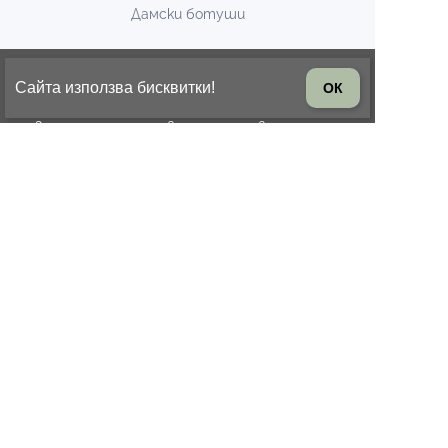
Дамски ботуши
БЮЛЕТИН
Сайта използва бисквитки!
ОК
Запишете се за известия за нови модели и
промоции
БЪРЗА ОБРАБОТКА
Подготовка до 1 работен ден
ВРЪЩАНЕ НА СТОКА
14 дни право на връщане на
стоката