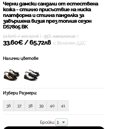
Черни дамски сандали от естествена
кожа - стилно присъствие на ниска
платформа и стилна панделка за
завършена визия през топлия сезон
DS7805 BK
(
)
51.60€ / 100.92лв
-35% намаление
33.60€ / 65.72лв
с включен ДДС
Налични цветове
Избери Размери:
36
37
38
39
40
41
Бройки: