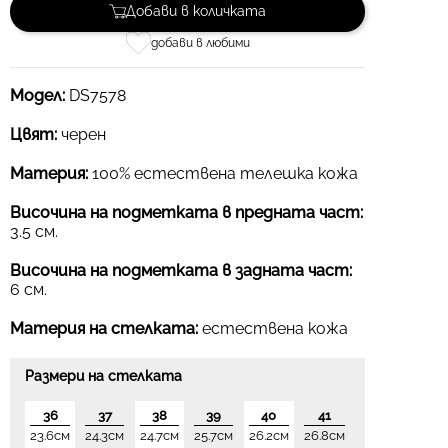
Добави в количката
добави в любими
Модел:
DS7578
Цвят:
черен
Материя:
100% естествена телешка кожа
Височина на подметката в предната част:
3.5 см.
Височина на подметката в задната част:
6 см.
Материя на стелката:
естествена кожа
Размери на стелката
36
37
38
39
40
41
23.6см
24.3см
24.7см
25.7см
26.2см
26.8см