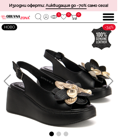
Изгодни оферти:
Ликвидация до -70%
само сега!
1
0
0
-34%
НОВО