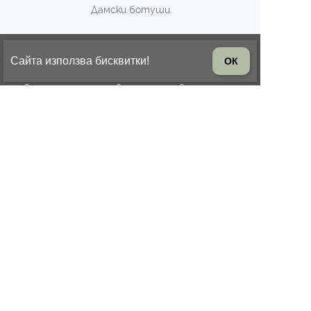
Дамски ботуши
БЮЛЕТИН
Сайта използва бисквитки!
ОК
Запишете се за известия за нови модели и
промоции
БЪРЗА ОБРАБОТКА
Подготовка до 1 работен ден
ВРЪЩАНЕ НА СТОКА
14 дни право на връщане на
стоката