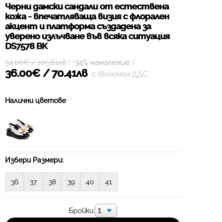
Черни дамски сандали от естествена
кожа - впечатляваща визия с флорален
акцент и платформа създадена за
уверено излъчване във всяка ситуация
DS7578 BK
(
)
54.00€ / 105.61лв
-34% намаление
36.00€ / 70.41лв
с включен ДДС
Налични цветове
Избери Размери:
36
37
38
39
40
41
Бройки: