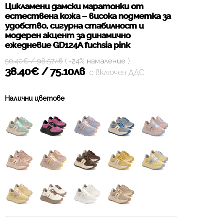
Цикламени дамски маратонки от
естествена кожа – висока подметка за
удобство, сигурна стабилност и
модерен акцент за динамично
ежедневие GD124A fuchsia pink
(
)
50.40€ / 98.57лв
-24% намаление
38.40€ / 75.10лв
с включен ДДС
Налични цветове