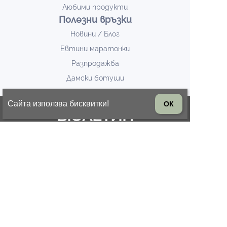
Любими продукти
Полезни връзки
Новини / Блог
Евтини маратонки
Разпродажба
Дамски ботуши
Сайта използва бисквитки!
ОК
БЮЛЕТИН
Запишете се за известия за нови модели и
промоции