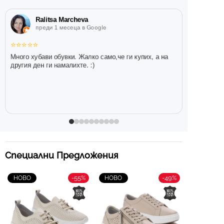
Ralitsa Marcheva
преди 1 месеца в Google
⭐
⭐
⭐
⭐
⭐
Много хубави обувки. Жалко само,че ги купих, а на
другия ден ги намалихте. :)
Специални Предложения
-55%
-49%
НОВО
НОВО