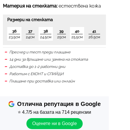
Материя на стелката:
естествена кожа
Размери на стелката
36
37
38
39
40
41
23.5см
24см
24.5см
25см
25.5см
26.5см
Преглед и тест преди плащане
14 дни за връщане или замяна на стоката
Доставка до 1-2 работни дни
Работим с ЕКОНТ и СПИЙДИ
Плащане при доставка или онлайн
Отлична репутация в Google
⭐
4.7/5
на базата на 714 рецензии
Оценете ни в Google