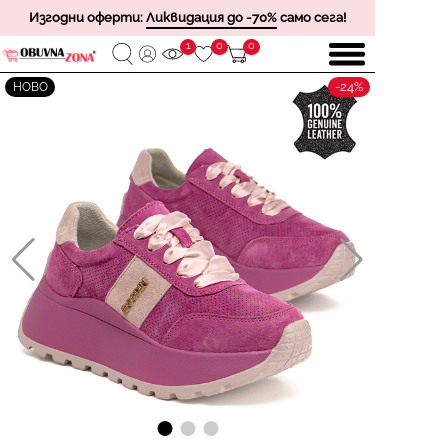
Изгодни оферти:
Ликвидация до -70%
само сега!
1
0
0
-24%
НОВО