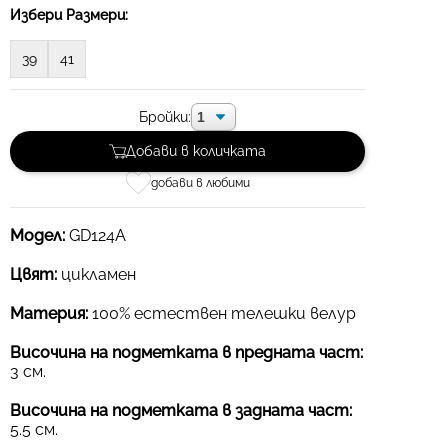
Избери Размери:
39
41
Бройки:
Добави в количката
добави в любими
Модел:
GD124A
Цвят:
цикламен
Материя:
100% естествен телешки велур
Височина на подметката в предната част:
3 см.
Височина на подметката в задната част:
5.5 см.