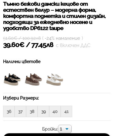
Тъмно бежови дамски кецове от
естествен велур – модерна форма,
комфортна подметка и стилен дизайн,
подходящи за ежедневно носене и
удобство DP6122 taupe
(
)
51.60€ / 100.92лв
-24% намаление
39.60€ / 77.45лв
с включен ДДС
Налични цветове
Избери Размери:
36
37
38
39
40
41
Бройки: