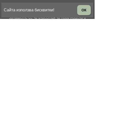
БЮЛЕТИН
Сайта използва бисквитки!
ОК
Запишете се за известия за нови модели и
промоции
БЪРЗА ОБРАБОТКА
Подготовка до 1 работен ден
ВРЪЩАНЕ НА СТОКА
14 дни право на връщане на
стоката