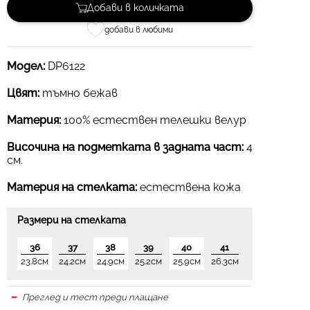
Добави в количката
добави в любими
Модел:
DP6122
Цвят:
тъмно бежав
Материя:
100% естествен телешки велур
Височина на подметката в задната част:
4
см.
Материя на стелката:
естествена кожа
Размери на стелката
36
37
38
39
40
41
23.8см
24.2см
24.9см
25.2см
25.9см
26.3см
Преглед и тест преди плащане