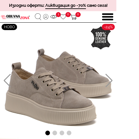
Изгодни оферти:
Ликвидация до -70%
само сега!
1
0
0
-24%
НОВО