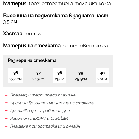
Материя:
100% естествена телешка кожа
Височина на подметката в задната част:
3.5 см.
Хастар:
топъл
Материя на стелката:
естествена кожа
Размери на стелката
36
37
38
39
40
23.8см
24.3см
25см
25.5см
26см
Преглед и тест преди плащане
14 дни за връщане или замяна на стоката
Доставка до 1-2 работни дни
Работим с ЕКОНТ и СПИЙДИ
Плащане при доставка или онлайн