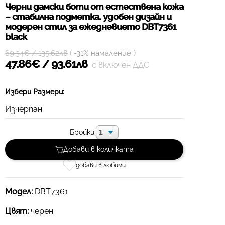
Черни дамски боти от естествена кожа
– стабилна подметка, удобен дизайн и
модерен стил за ежедневието DBT7361
black
(
)
69.34€ / 135.62лв
-31% намаление
47.86€ / 93.61лв
с включен ДДС
Избери Размери:
Изчерпан
Бройки:
Добави в количката
добави в любими
Модел:
DBT7361
Цвят:
черен