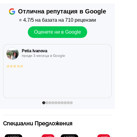
Отлична репутация в Google
⭐
4.7/5
на базата на 710 рецензии
Оценете ни в Google
Petia Ivanova
преди 3 месеца в Google
⭐
⭐
⭐
⭐
⭐
Специални Предложения