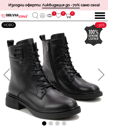
Изгодни оферти:
Ликвидация до -70%
само сега!
1
0
0
-31%
НОВО