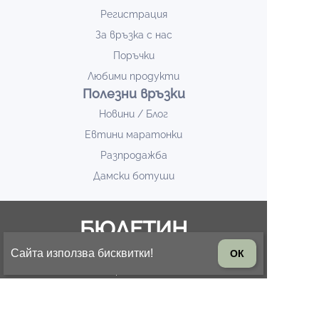
Регистрация
За връзка с нас
Поръчки
Любими продукти
Полезни връзки
Новини / Блог
Евтини маратонки
Разпродажба
Дамски ботуши
БЮЛЕТИН
Сайта използва бисквитки!
ОК
Запишете се за известия за нови модели и
промоции