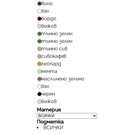
вино
бял
бордо
бежов
тъмно зелен
тъмно зелен
тъмно сив
сивокафяв
леопард
мента
маслинено зелено
бял
черен
бежов
Материя
Подметка
ВСИЧКИ