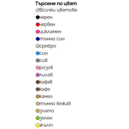
Търсене по цвят
Всички цветове
черен
червен
цикламен
тъмно син
сребро
син
сив
розов
лилав
кафяв
кафе
камел
тъмно бежав
злато
зелен
жълт