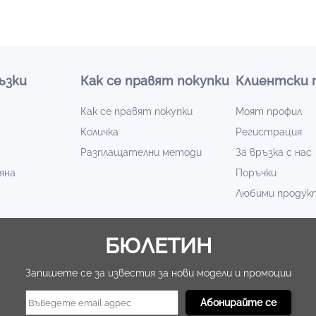
ъзки
Как се правят покупки
Клиентски 
Как се правят покупки
Моят профил
Количка
Регистрация
Разплащателни методи
За връзка с нас
яна
Поръчки
Любими продук
БЮЛЕТИН
Запишете се за известия за нови модели и промоции