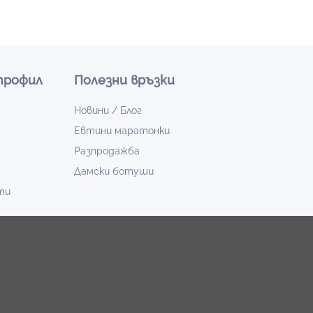
профил
Полезни връзки
Новини / Блог
Евтини маратонки
Разпродажба
Дамски ботуши
ти