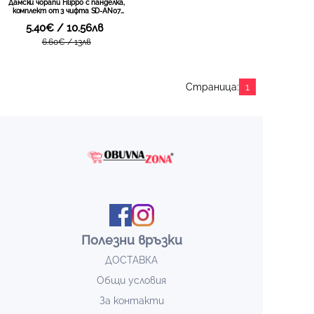
Дамски чорапи Filippo с панделка,
комплект от 3 чифта SD-AN07
WH GR
5.40€ / 10.56лв
6.60€ / 13лв
Страница:
1
Полезни връзки
ДОСТАВКА
Общи условия
За контакти