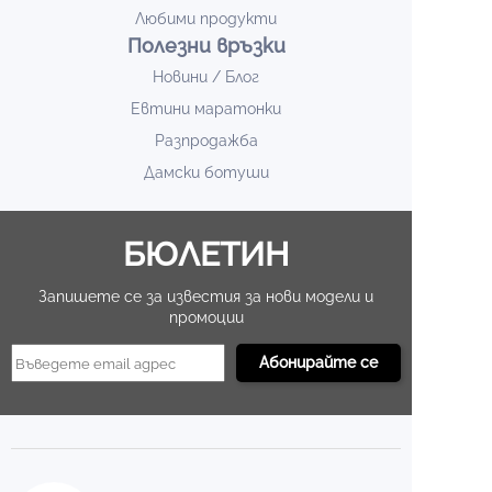
Любими продукти
Полезни връзки
Новини / Блог
Евтини маратонки
Разпродажба
Дамски ботуши
БЮЛЕТИН
Запишете се за известия за нови модели и
промоции