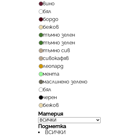
вино
бял
бордо
бежов
тъмно зелен
тъмно зелен
тъмно сив
сивокафяв
леопард
мента
маслинено зелено
бял
черен
бежов
Материя
Подметка
ВСИЧКИ