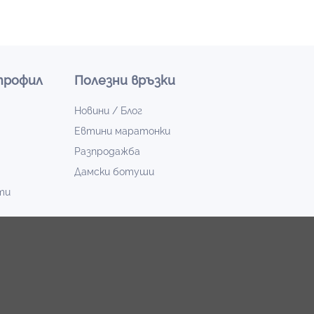
профил
Полезни връзки
Новини / Блог
Евтини маратонки
Разпродажба
Дамски ботуши
ти