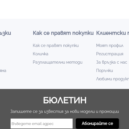
ъзки
Как се правят покупки
Клиентски 
Как се правят покупки
Моят профил
Количка
Регистрация
Разплащателни методи
За връзка с нас
яна
Поръчки
Любими продук
БЮЛЕТИН
Запишете се за известия за нови модели и промоции