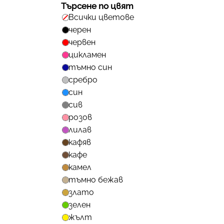
Търсене по цвят
Всички цветове
черен
червен
цикламен
тъмно син
сребро
син
сив
розов
лилав
кафяв
кафе
камел
тъмно бежав
злато
зелен
жълт