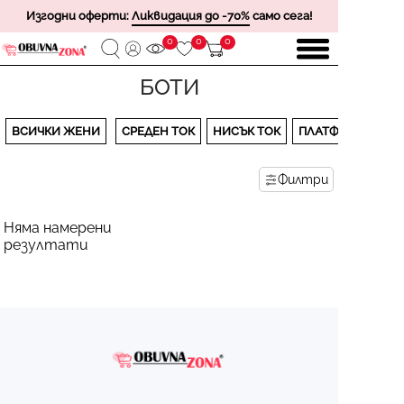
Изгодни оферти:
Ликвидация до -70%
само сега!
0
0
0
БОТИ
ВСИЧКИ ЖЕНИ
СРЕДЕН ТОК
НИСЪК ТОК
ПЛАТФОРМА
Филтри
Няма намерени
резултати