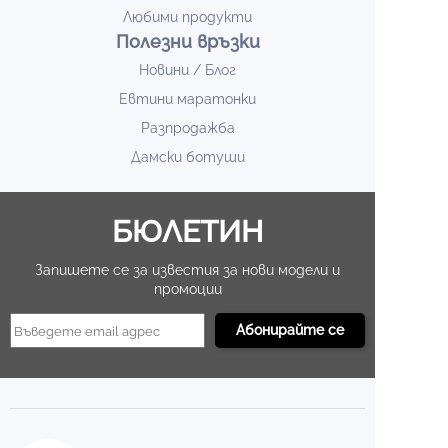
Любими продукти
Полезни връзки
Новини / Блог
Евтини маратонки
Разпродажба
Дамски ботуши
БЮЛЕТИН
Запишете се за известия за нови модели и
промоции