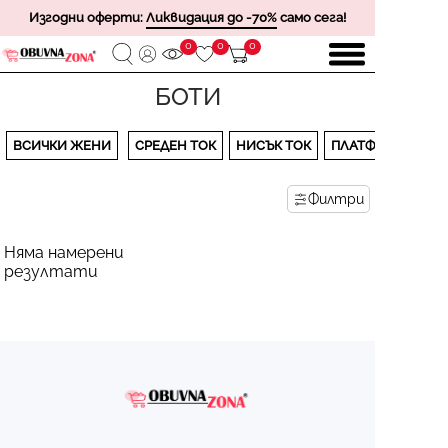
Изгодни оферти:
Ликвидация до -70%
само сега!
0
0
0
БОТИ
ВСИЧКИ ЖЕНИ
СРЕДЕН ТОК
НИСЪК ТОК
ПЛАТФОРМА
Филтри
Няма намерени
резултати